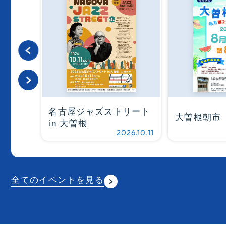
名古屋ジャズストリート
大曽根朝市
in 大曽根
6.03.14
2026.10.11
全てのイベントを見る