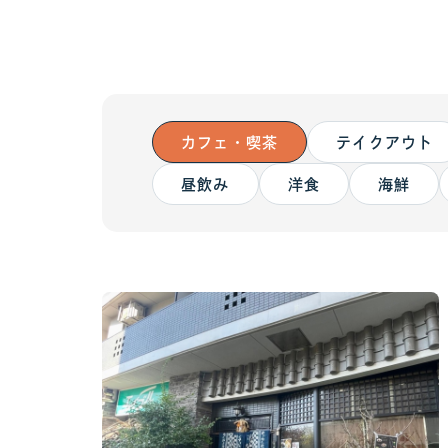
カフェ・喫茶
テイクアウト
昼飲み
洋食
海鮮