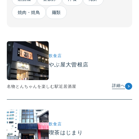
焼肉・焼鳥
麺類
飲食店
やぶ屋大曽根店
詳細へ
名物とんちゃんを楽しむ駅近居酒屋
飲食店
喫茶はじまり