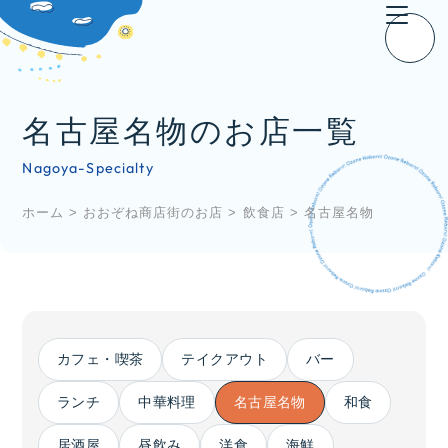
名古屋名物のお店一覧
Nagoya-Specialty
ホーム
>
おおぞね商店街のお店
>
飲食店
>
名古屋名物
カフェ・喫茶
テイクアウト
バー
ランチ
中華料理
名古屋名物
和食
居酒屋
昼飲み
洋食
海鮮