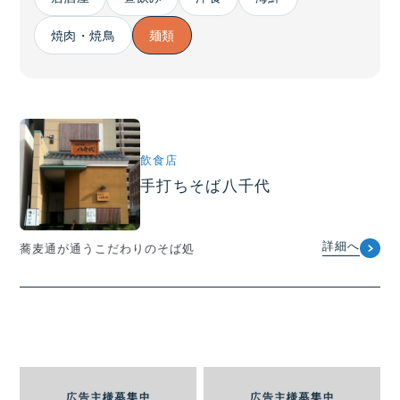
焼肉・焼鳥
麺類
飲食店
手打ちそば八千代
詳細へ
蕎麦通が通うこだわりのそば処