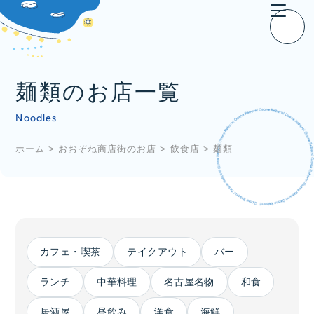
麺類のお店一覧
Noodles
ホーム
>
おおぞね商店街のお店
>
飲食店
>
麺類
カフェ・喫茶
テイクアウト
バー
ランチ
中華料理
名古屋名物
和食
居酒屋
昼飲み
洋食
海鮮